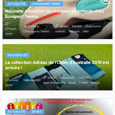
ACTUALITÉS
CHAUSSURES TENNIS
Nouvelle collection de chaussures enfants chez
Ecosport Tennis
Actualités
adidas
babolat
chaussures
27 mars
Chaussures Tennis
enfants
mizuno
nike
2019
NOUVEAUTÉS
La collection Adidas de l’Open d’Australie 2019 est
arrivée !
adidas
nouveauté
OA2019
17 janvier
Nouveautés
open d'australie
short
t-shirt
textile
2019
ACTUALITÉS
SPORT