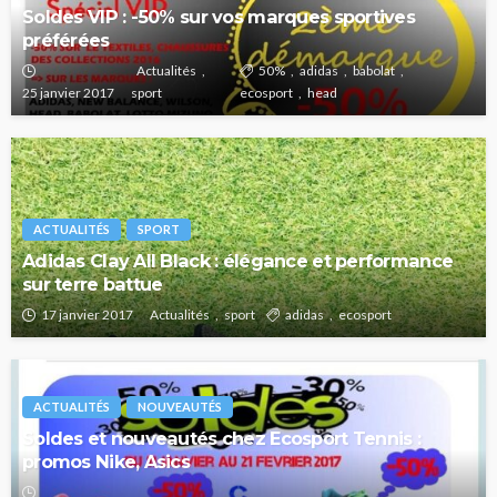
Soldes VIP : -50% sur vos marques sportives
préférées
Actualités
50%
adidas
babolat
25 janvier 2017
sport
ecosport
head
ACTUALITÉS
SPORT
Adidas Clay All Black : élégance et performance
sur terre battue
17 janvier 2017
Actualités
sport
adidas
ecosport
ACTUALITÉS
NOUVEAUTÉS
Soldes et nouveautés chez Ecosport Tennis :
promos Nike, Asics