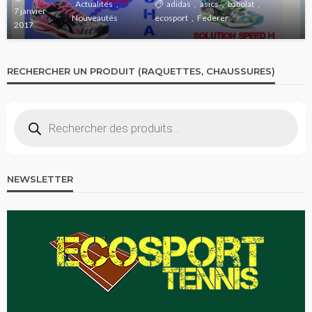
Actualités
adidas
asics
babolat
7 janvier
Nouveautés
ecosport
Federer
2017
RECHERCHER UN PRODUIT (RAQUETTES, CHAUSSURES)
Recherche
de
produits
NEWSLETTER