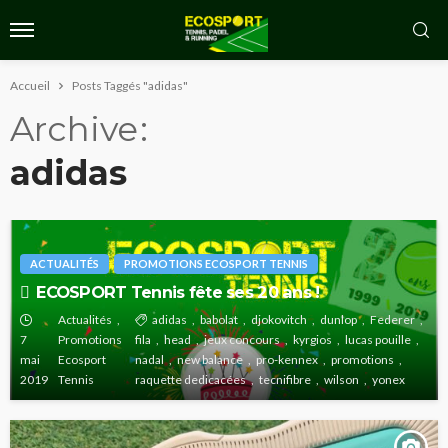
Accueil
Posts Taggés "adidas"
Archive
adidas
ACTUALITÉS
PROMOTIONS ECOSPORT TENNIS
ECOSPORT Tennis fête ses 20 ans !
Actualités
adidas
babolat
djokovitch
dunlop
Federer
7
Promotions
fila
head
jeux concours
kyrgios
lucas pouille
mai
Ecosport
nadal
new balance
pro-kennex
promotions
2019
Tennis
raquette dedicacées
tecnifibre
wilson
yonex